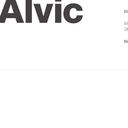
D
Ma
28
N