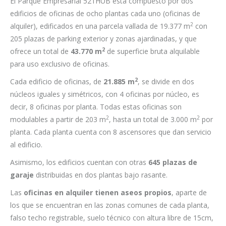
El Parque Empresarial 521HUB está compuesto por dos
edificios de oficinas de ocho plantas cada uno (oficinas de
2
alquiler), edificados en una parcela vallada de 19.377 m
con
205 plazas de parking exterior y zonas ajardinadas, y que
2
ofrece un total de
43.770 m
de superficie bruta alquilable
para uso exclusivo de oficinas.
2
Cada edificio de oficinas, de
21.885 m
, se divide en dos
núcleos iguales y simétricos, con 4 oficinas por núcleo, es
decir, 8 oficinas por planta. Todas estas oficinas son
2
2
modulables a partir de 203 m
, hasta un total de 3.000 m
por
planta. Cada planta cuenta con 8 ascensores que dan servicio
al edificio.
Asimismo, los edificios cuentan con otras
645 plazas de
garaje
distribuidas en dos plantas bajo rasante.
Las
oficinas en alquiler tienen aseos propios
, aparte de
los que se encuentran en las zonas comunes de cada planta,
falso techo registrable, suelo técnico con altura libre de 15cm,