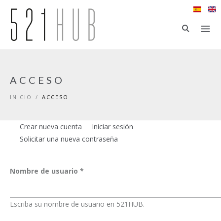
Ir al contenido principal
ACCESO
INICIO
/
ACCESO
Crear nueva cuenta
Iniciar sesión
(solapa activa)
Solapas principales
Solicitar una nueva contraseña
Nombre de usuario
*
Escriba su nombre de usuario en 521HUB.