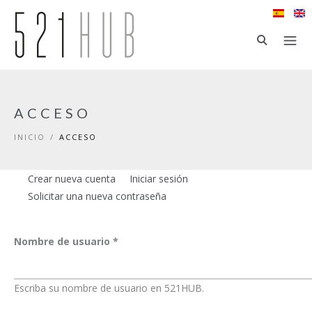
Ir al contenido principal
ACCESO
INICIO
/
ACCESO
Crear nueva cuenta
Iniciar sesión
(solapa activa)
Solapas principales
Solicitar una nueva contraseña
Nombre de usuario
*
Escriba su nombre de usuario en 521HUB.