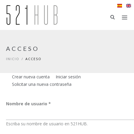
Ir al contenido principal
ACCESO
INICIO
/
ACCESO
Crear nueva cuenta
Iniciar sesión
(solapa activa)
Solapas principales
Solicitar una nueva contraseña
Nombre de usuario
*
Escriba su nombre de usuario en 521HUB.